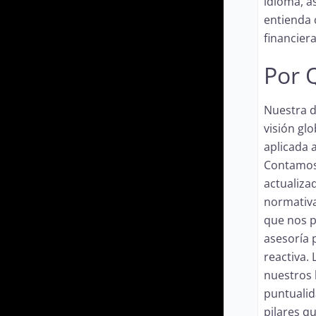
idioma, 
entienda 
financiera
Por 
Nuestra d
visión gl
aplicada a
Contamos
actualiza
normativas
que nos p
asesoría 
reactiva.
nuestros 
puntualid
pilares q