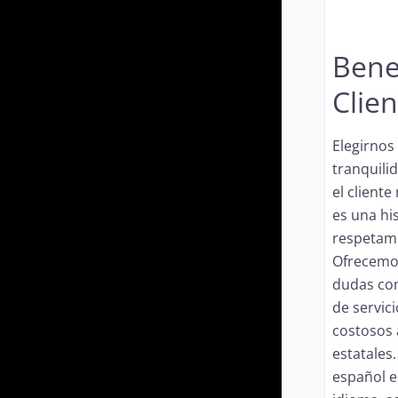
Benef
Clien
Elegirnos 
tranquilid
el client
es una hi
respetam
Ofrecemos
dudas com
de servic
costosos 
estatales
español e