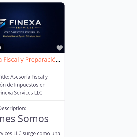
Favorito
s
Asesoría Fiscal y Preparación de Impuestos en Florida – Finexa Services LLC
itle:
Asesoría Fiscal y
ión de Impuestos en
Finexa Services LLC
Description:
nes Somos
rvices LLC surge como una