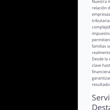
Nuestra mi
relación d
empresas 
tributaria
complejid
impuestos
permitie
familias 
realmente
Desde la
clave hast
financiera
garantiza
resultado
Servi
Dest