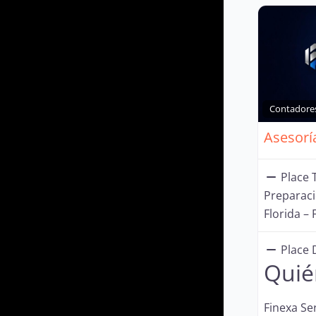
Contadore
Place T
Preparac
Florida – 
Place 
Quié
Finexa Se