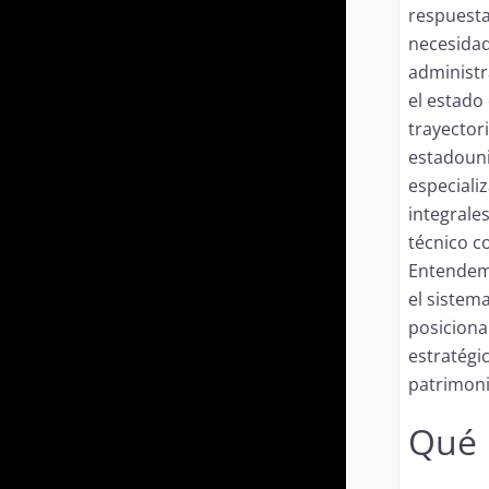
respuesta
necesidad
administr
el estado
trayector
estadouni
especiali
integrale
técnico c
Entendemo
el sistema
posiciona
estratégi
patrimoni
Qué