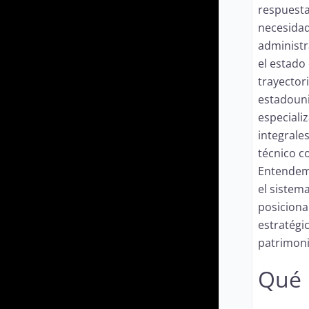
respuesta
necesidad
administr
el estado
trayector
estadouni
especiali
integrale
técnico c
Entendemo
el sistema
posiciona
estratégi
patrimoni
Qué