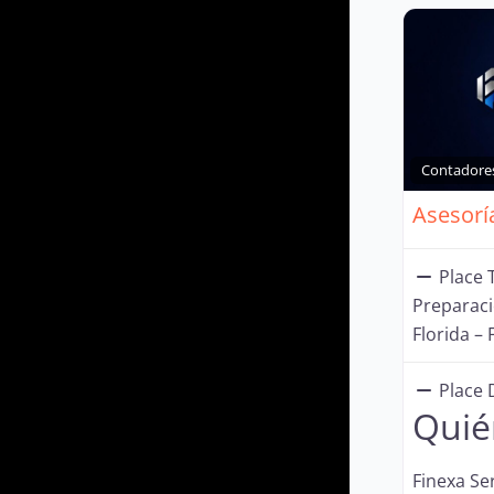
Contadore
Place T
Preparac
Florida – 
Place 
Quié
Finexa Se