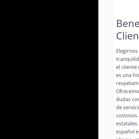
Benef
Clien
Elegirnos 
tranquilid
el client
es una hi
respetam
Ofrecemos
dudas com
de servic
costosos 
estatales
español e