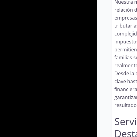
Nuestra mi
relación d
empresas 
tributaria
complejid
impuestos
permitie
familias 
realmente
Desde la
clave hast
financiera
garantiza
resultado
Servi
Dest