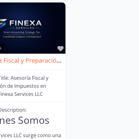
Favorito
s
Asesoría Fiscal y Preparación de Impuestos en Florida – Finexa Services LLC
itle:
Asesoría Fiscal y
ión de Impuestos en
Finexa Services LLC
Description:
nes Somos
rvices LLC surge como una