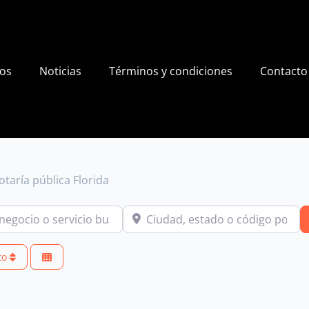
ios
Noticias
Términos y condiciones
Contacto
otaría pública Florida
io o servicio buscas?
Ciudad, estado o código postal
to