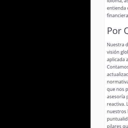
idioma, 
entienda 
financiera
Por 
Nuestra d
visión gl
aplicada a
Contamos
actualiza
normativas
que nos p
asesoría 
reactiva.
nuestros 
puntualid
pilares q