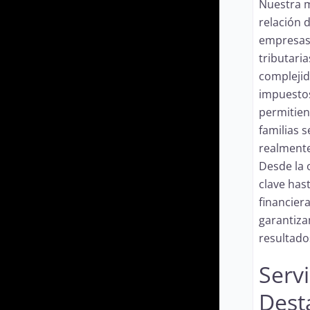
Nuestra mi
relación d
empresas 
tributaria
complejid
impuestos
permitie
familias 
realmente
Desde la
clave hast
financiera
garantiza
resultado
Servi
Dest