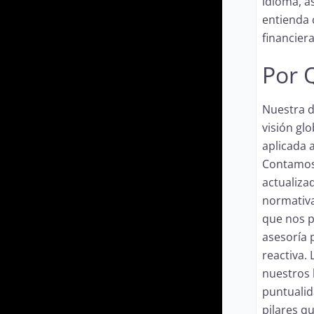
idioma, 
entienda 
financiera
Por 
Nuestra d
visión gl
aplicada a
Contamos
actualiza
normativas
que nos p
asesoría 
reactiva.
nuestros 
puntualid
pilares q