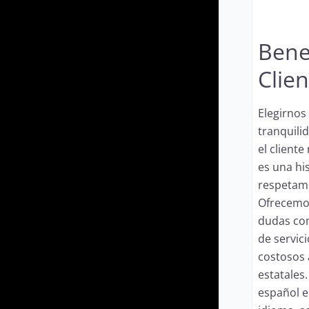
Benef
Clien
Elegirnos 
tranquilid
el client
es una hi
respetam
Ofrecemos
dudas com
de servic
costosos 
estatales
español e