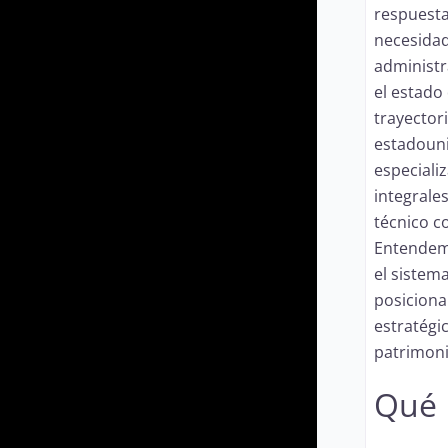
respuesta
necesidad
administr
el estado
trayector
estadouni
especiali
integrale
técnico c
Entendemo
el sistema
posiciona
estratégi
patrimoni
Qué