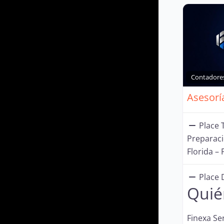
Contadore
Place T
Preparac
Florida – 
Place 
Quié
Finexa Se