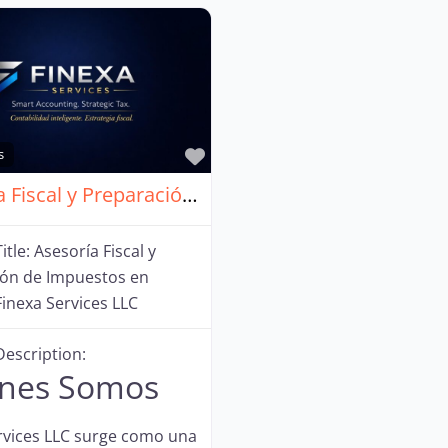
Favorito
s
Asesoría Fiscal y Preparación de Impuestos en Florida – Finexa Services LLC
itle:
Asesoría Fiscal y
ión de Impuestos en
Finexa Services LLC
Description:
nes Somos
rvices LLC surge como una