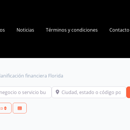
ios
Noticias
Términos y condiciones
Contacto
lanificación financiera Florida
io o servicio buscas?
Ciudad, estado o código postal
to