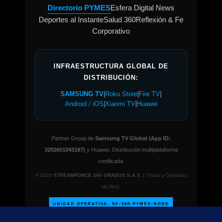
Directorio PYMES
Esfera Digital News
Deportes al Instante
Salud 360
Reflexión & Fe
Corporativo
INFRAESTRUCTURA GLOBAL DE
DISTRIBUCIÓN:
SAMSUNG TV
|
Roku Store
|
Fire TV
|
Android / iOS
|
Xiaomi TV
|
Huawei
Partner Group de
Samsung TV Global (App ID:
3202601043187)
y Huawei. Distribución multiplataforma
certificada.
© 2026
STREAMFORCE 360 GRADOS S.A.S.
| Titular y Operador
de Red.
UNIDAD OPERATIVA: SF-360-PYMES-NODE