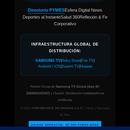
Directorio PYMES
Esfera Digital News
Deportes al Instante
Salud 360
Reflexión & Fe
Corporativo
INFRAESTRUCTURA GLOBAL DE
DISTRIBUCIÓN:
SAMSUNG TV
|
Roku Store
|
Fire TV
|
Android / iOS
|
Xiaomi TV
|
Huawei
Partner Group de
Samsung TV Global (App ID:
3202601043187)
y Huawei. Distribución multiplataforma
certificada.
© 2026
STREAMFORCE 360 GRADOS S.A.S.
| Titular y Operador
de Red.
UNIDAD OPERATIVA: SF-360-PYMES-NODE