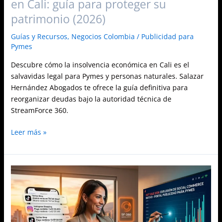
en Cali: guía para proteger su
patrimonio (2026)
Guías y Recursos
,
Negocios Colombia
/
Publicidad para
Pymes
Descubre cómo la insolvencia económica en Cali es el
salvavidas legal para Pymes y personas naturales. Salazar
Hernández Abogados te ofrece la guía definitiva para
reorganizar deudas bajo la autoridad técnica de
StreamForce 360.
Leer más »
Vender
por
TikTok
e
Instagram