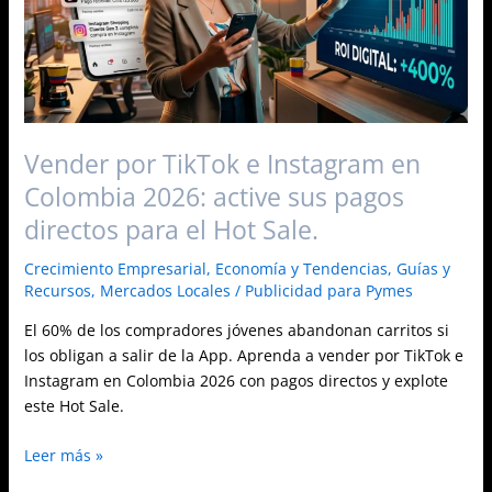
en
Colombia
2026:
active
sus
pagos
Vender por TikTok e Instagram en
directos
para
Colombia 2026: active sus pagos
el
directos para el Hot Sale.
Hot
Sale.
Crecimiento Empresarial
,
Economía y Tendencias
,
Guías y
Recursos
,
Mercados Locales
/
Publicidad para Pymes
El 60% de los compradores jóvenes abandonan carritos si
los obligan a salir de la App. Aprenda a vender por TikTok e
Instagram en Colombia 2026 con pagos directos y explote
este Hot Sale.
Leer más »