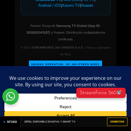
Android / iOS
|
Xiaomi TV
|
Huawei
Partner Group de
Samsung TV Global (App ID:
3202601043187)
y Huawei. Distribución multiplataforma
certificada.
© 2026
STREAMFORCE 360 GRADOS S.A.S.
| Titular y Operador
de Red.
UNIDAD OPERATIVA: SF-360-PYMES-NODE
StreamForce 360
©
2026 PublicidadParaPymes.com – Todos los
derechos reservados.
Directorio empresarial
administrado por
streamforce360º
SF360
SEÑAL DISPONIBLE EN MÓVIL Y SMART TV
CONECTAR