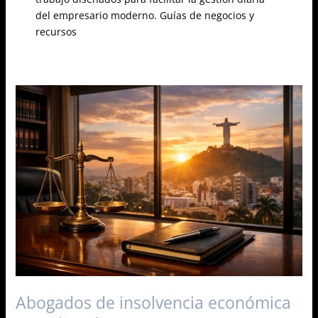
del empresario moderno. Guías de negocios y
recursos
Abogados
de
insolvencia
económica
en
Cali:
guía
para
proteger
su
patrimonio
(2026)
Abogados de insolvencia económica