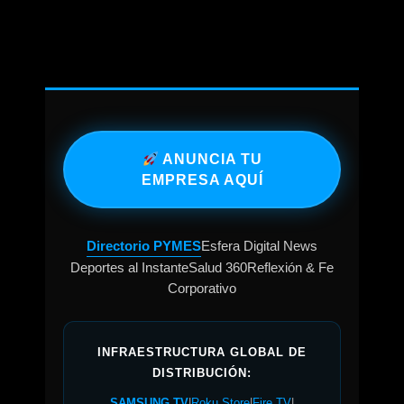
ANUNCIA TU
EMPRESA AQUÍ
Directorio PYMES
Esfera Digital News
Deportes al Instante
Salud 360
Reflexión & Fe
Corporativo
INFRAESTRUCTURA GLOBAL DE
DISTRIBUCIÓN:
SAMSUNG TV
|
Roku Store
|
Fire TV
|