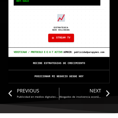
HOT-SALE
ESTRATEGIA
B2B VALIDADA
STREAM TV
VERIFICADO / PROTOCOLO E-E-A-T ACTIVO
DOMAIN: publicidadparapymes.com
RECIBE ESTRATEGIAS DE CRECIMIENTO
POSICIONAR MI NEGOCIO DESDE HOY
Prev
N
PREVIOUS
NEXT
Publicidad en medios digitales: Por qué el modelo tradicional está haciendo perder dinero a las Pymes
Abogados de insolvencia económica en Cali: guía para proteger su patrimonio (2026)