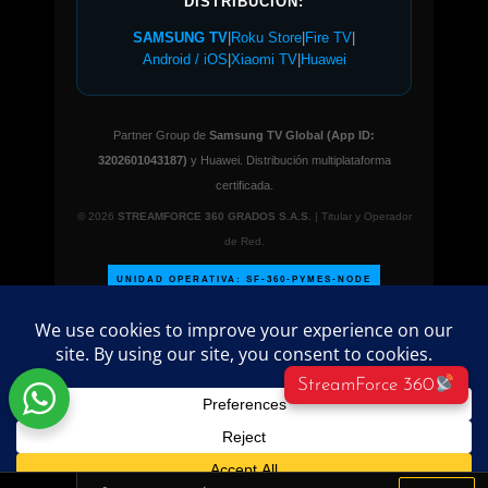
DISTRIBUCIÓN:
SAMSUNG TV
|
Roku Store
|
Fire TV
|
Android / iOS
|
Xiaomi TV
|
Huawei
Partner Group de
Samsung TV Global (App ID:
3202601043187)
y Huawei. Distribución multiplataforma
certificada.
© 2026
STREAMFORCE 360 GRADOS S.A.S.
| Titular y Operador
de Red.
UNIDAD OPERATIVA: SF-360-PYMES-NODE
StreamForce 360
©
2026 PublicidadParaPymes.com – Todos los
derechos reservados.
Directorio empresarial
administrado por
streamforce360º