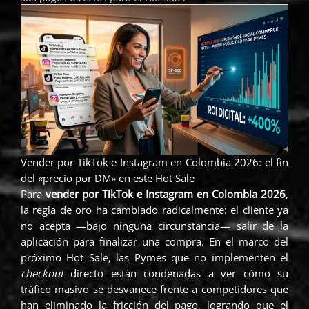
o
o
o
o
o
n
n
n
n
n
w
t
f
t
l
h
e
a
w
i
a
l
c
i
n
t
e
e
t
k
s
g
b
t
e
a
r
o
e
d
p
a
o
r
i
p
m
k
n
Vender por TikTok e Instagram en Colombia 2026: el fin
del «precio por DM» en este Hot Sale
Para
vender por TikTok e Instagram en Colombia 2026
,
la regla de oro ha cambiado radicalmente: el cliente ya
no acepta —bajo ninguna circunstancia— salir de la
aplicación para finalizar una compra. En el marco del
próximo Hot Sale, las Pymes que no implementen el
checkout
directo están condenadas a ver cómo su
tráfico masivo se desvanece frente a competidores que
han eliminado la fricción del pago, logrando que el