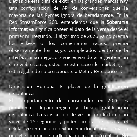
Detrás de esta cifra de éxito en las grandes marcas hay
una configuración de API de conversiones que la
mayoría de las Pymes ignora deliberadamente. En la
Red StreamForce 360, entendemos que la
Soberanía
Informativa
significa poseer el dato de la venta desde el
primer milisegundo. El algoritmo de 2026 ya no premia
los «likes» o los comentarios vacíos; premia
obsesivamente los pagos completados dentro de la
interfaz. Si su negocio sigue enviando a la gente a un
sitio web estático, usted no está haciendo marketing —
está regalando su presupuesto a Meta y ByteDance—.
Dimensión Humana: El placer de la gratificación
instantánea
El comportamiento del consumidor en 2026 es
puramente dopaminérgico y busca gratificación
instantánea. La satisfacción de ver un producto en un
video de 15 segundos y poder comprarlo sin soltar el
celular genera una conexión emocional con la marca
que el e-commerce tradicional nunca podrá replicar. No