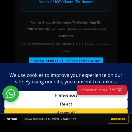
Android / iOS
|
Xiaomi TV
|
Huawei
Partner Group de
Samsung TV Global (App ID:
3202601043187)
y Huawei. Distribución multiplataforma
certificada.
© 2026
STREAMFORCE 360 GRADOS S.A.S.
| Titular y Operador
de Red.
UNIDAD OPERATIVA: SF-360-PYMES-NODE
StreamForce 360
©
2026 PublicidadParaPymes.com – Todos los
derechos reservados.
Directorio empresarial
administrado por
streamforce360º
SF360
SEÑAL DISPONIBLE EN MÓVIL Y SMART TV
CONECTAR