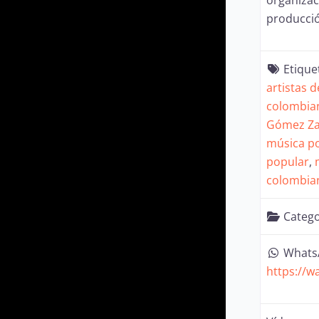
producció
Etique
artistas 
colombia
Gómez Za
música p
popular
,
colombia
Catego
Whats
https://