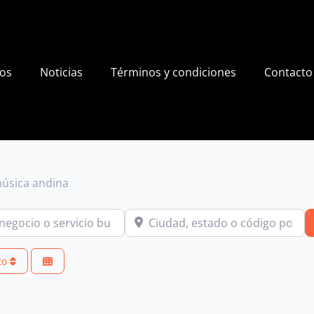
ios
Noticias
Términos y condiciones
Contacto
música andina
io o servicio buscas?
Ciudad, estado o código postal
to