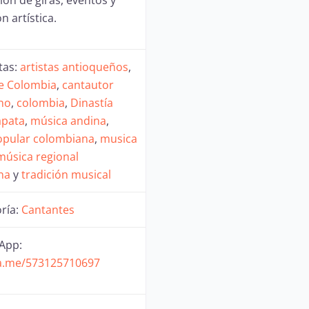
n artística.
tas:
artistas antioqueños
,
de Colombia
,
cantautor
no
,
colombia
,
Dinastía
pata
,
música andina
,
opular colombiana
,
musica
música regional
na
y
tradición musical
ría:
Cantantes
App:
wa.me/573125710697