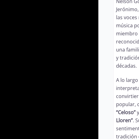
Nelson G
Jerónimo,
las voces
música p
miembro 
reconoci
una famil
y tradici
décadas.
A lo larg
interpret
convirtie
popular,
“Celoso”
Lloren”
. 
sentiment
tradición