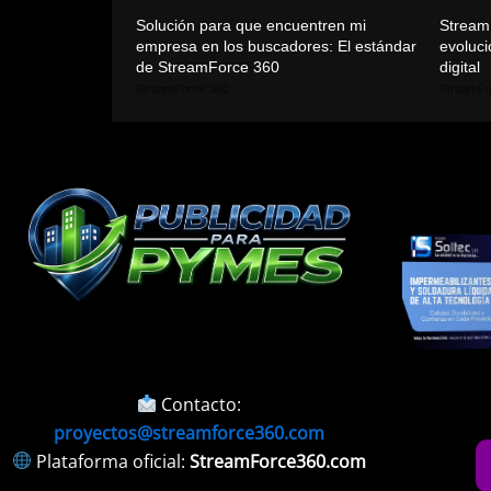
Solución para que encuentren mi
Stream
empresa en los buscadores: El estándar
evoluci
de StreamForce 360
digital
StreamForce 360
StreamFo
https://publicidadparapymes.com
Contacto:
proyectos@streamforce360.com
Plataforma oficial:
StreamForce360.com