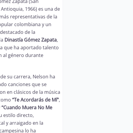
ómez Zapata (San
 Antioquia, 1966) es una de
 más representativas de la
opular colombiana y un
destacado de la
da
Dinastía Gómez Zapata
,
ia que ha aportado talento
ón al género durante
o de su carrera, Nelson ha
ado canciones que se
ron en clásicos de la música
 como
“Te Acordarás de Mí”
,
y
“Cuando Muera No Me
Su estilo directo,
al y arraigado en la
 campesina lo ha