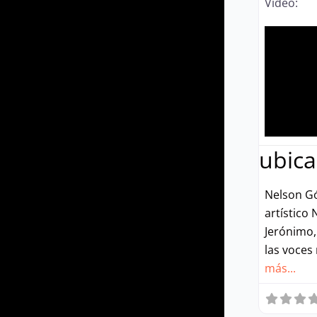
Vídeo:
ubica
Nelson Gó
artístico
Jerónimo,
las voces
más...