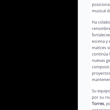
posicion
musical de
Ha colabo
renombr
fortaleci
escena y
matices s
continúa 
nuevas ge
composici
proyecto
mantener 
Su equipo
por su r
Torres
, p
organizac