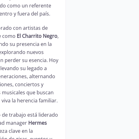
ado como un referente
ntro y fuera del país.
rado con artistas de
e como
El Charrito Negro
,
endo su presencia en la
 explorando nuevos
in perder su esencia. Hoy
llevando su legado a
neraciones, alternando
ones, conciertos y
s musicales que buscan
viva la herencia familiar.
 de trabajo está liderado
oad manager
Hermes
ieza clave en la
ión de giras, eventos y