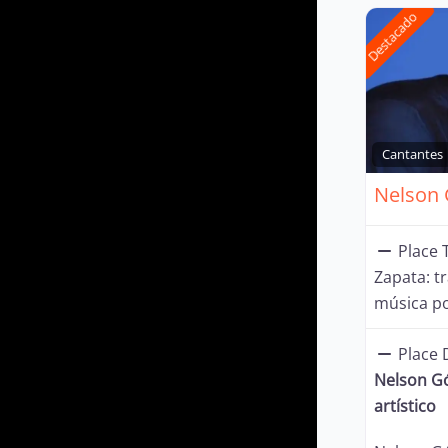
Destacado
Cantantes
Place T
Zapata: tr
música p
Place 
Nelson Gó
artístico