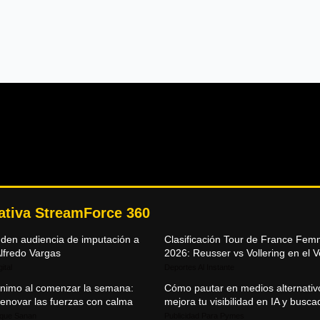
mativa StreamForce 360
den audiencia de imputación a
Clasificación Tour de France Fe
lfredo Vargas
2026: Reusser vs Vollering en el 
ital
Deportes Al Instante
ánimo al comenzar la semana:
Cómo pautar en medios alternativ
enovar las fuerzas con calma
mejora tu visibilidad en IA y busc
 que Sanan
Publicidad Para Pymes