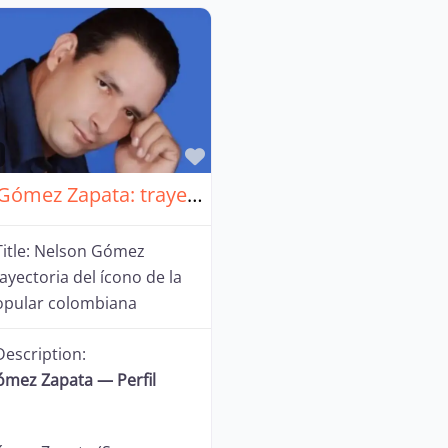
Favorito
Nelson Gómez Zapata: trayectoria del ícono de la música popular colombiana
itle:
Nelson Gómez
ayectoria del ícono de la
opular colombiana
Description:
mez Zapata — Perfil