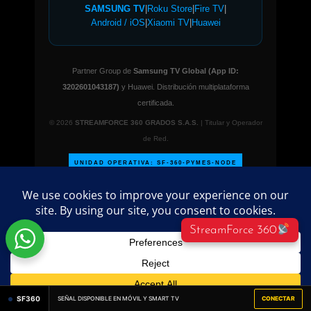
SAMSUNG TV
|
Roku Store
|
Fire TV
|
Android / iOS
|
Xiaomi TV
|
Huawei
Partner Group de
Samsung TV Global (App ID:
3202601043187)
y Huawei. Distribución multiplataforma
certificada.
© 2026
STREAMFORCE 360 GRADOS S.A.S.
| Titular y Operador
de Red.
UNIDAD OPERATIVA: SF-360-PYMES-NODE
StreamForce 360
©
2026 PublicidadParaPymes.com – Todos los
derechos reservados.
Directorio empresarial
administrado por
streamforce360º
SF360
SEÑAL DISPONIBLE EN MÓVIL Y SMART TV
CONECTAR