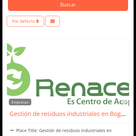
Search
Buscar
Por defecto
Fav
Empresas
Gestión de residuos industriales en Bogotá | Renacer
Place Title:
Gestión de residuos industriales en