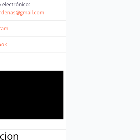
 electrónico:
ardenas
@
gmail.com
gram
ook
cion