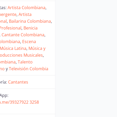
tas:
Artista Colombiana
,
mergente
,
Artista
onal
,
Bailarina Colombiana
,
 Profesional
,
Benicia
,
Cantante Colombiana
,
Colombiana
,
Escena
Música Latina
,
Música y
oducciones Musicales
,
lombiana
,
Talento
no
y
Televisión Colombia
ría:
Cantantes
App:
wa.me/39327922 3258