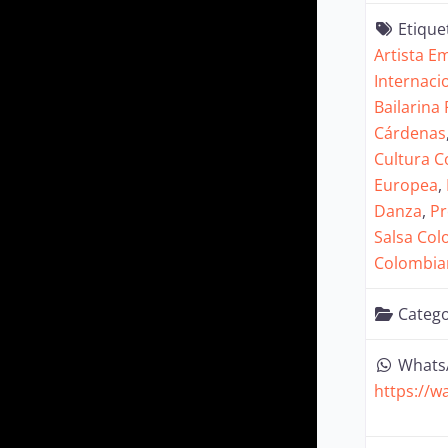
Etique
Artista E
Internaci
Bailarina
Cárdenas
Cultura 
Europea
,
Danza
,
Pr
Salsa Co
Colombia
Catego
Whats
https://