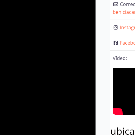
Correo
beniciac
Insta
Faceb
Vídeo:
ubica