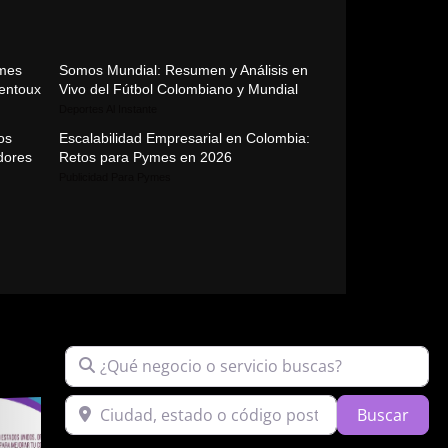
mmes
Somos Mundial: Resumen y Análisis en
Ventoux
Vivo del Fútbol Colombiano y Mundial
Deportes Al Instante
os
Escalabilidad Empresarial en Colombia:
adores
Retos para Pymes en 2026
Publicidad Para Pymes
¿Qué negocio o servicio buscas?
Ciudad, estado o código postal
Sear
Buscar