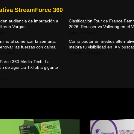
mativa StreamForce 360
den audiencia de imputación a
Clasificación Tour de France Fe
lfredo Vargas
2026: Reusser vs Vollering en el 
ital
Deportes Al Instante
ánimo al comenzar la semana:
Cómo pautar en medios alternativ
enovar las fuerzas con calma
mejora tu visibilidad en IA y busc
 que Sanan
Publicidad Para Pymes
Force 360 Media-Tech: La
ón de agencia TikTok a gigante
rce 360