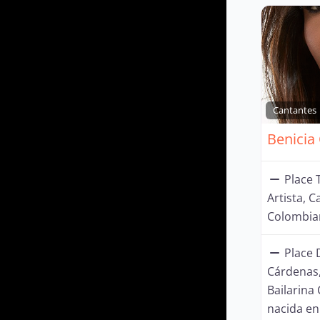
Cantantes
Place T
Artista, C
Colombia
Place 
Cárdenas,
Bailarina
nacida en 