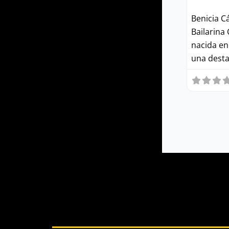
Benicia C
Bailarina
nacida en 
una desta