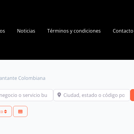
ios
Noticias
Términos y condiciones
Contacto
Cantante Colombiana
io o servicio buscas?
Ciudad, estado o código postal
to