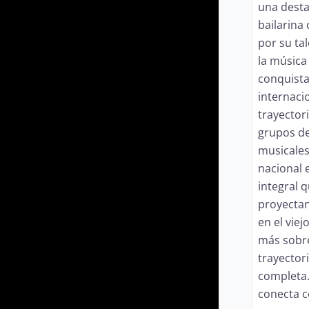
una desta
bailarina
por su tal
la música
conquist
internaci
trayectori
grupos de
musicales 
nacional e
integral 
proyectan
en el vie
más sobre
trayectori
completa.
conecta c