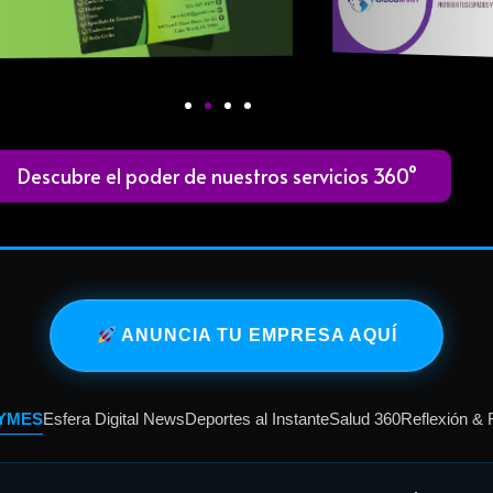
Descubre el poder de nuestros servicios 360°
ANUNCIA TU EMPRESA AQUÍ
PYMES
Esfera Digital News
Deportes al Instante
Salud 360
Reflexión & 