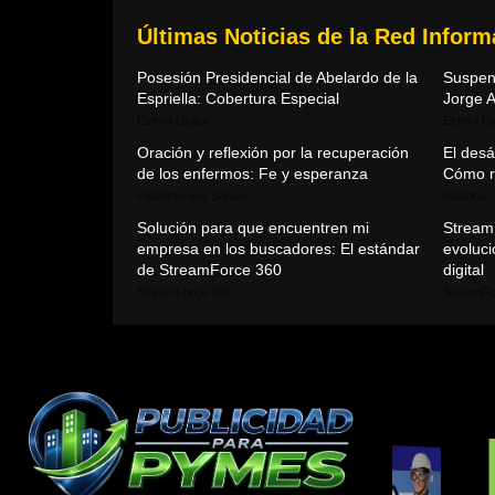
Últimas Noticias de la Red Infor
Posesión Presidencial de Abelardo de la
Suspen
Espriella: Cobertura Especial
Jorge A
Esfera Digital
Esfera Dig
Oración y reflexión por la recuperación
El des
de los enfermos: Fe y esperanza
Cómo r
Palabras que Sanan
Palabras
Solución para que encuentren mi
Stream
empresa en los buscadores: El estándar
evoluci
de StreamForce 360
digital
StreamForce 360
StreamFo