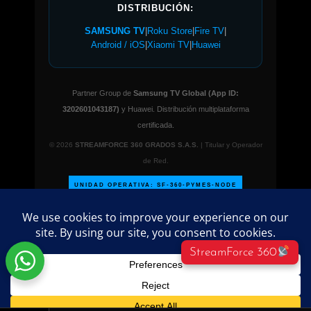
DISTRIBUCIÓN:
SAMSUNG TV
|
Roku Store
|
Fire TV
|
Android / iOS
|
Xiaomi TV
|
Huawei
Partner Group de
Samsung TV Global (App ID:
3202601043187)
y Huawei. Distribución multiplataforma
certificada.
© 2026
STREAMFORCE 360 GRADOS S.A.S.
| Titular y Operador
de Red.
UNIDAD OPERATIVA: SF-360-PYMES-NODE
StreamForce 360
©
2026 PublicidadParaPymes.com – Todos los
derechos reservados.
Directorio empresarial
administrado por
streamforce360º