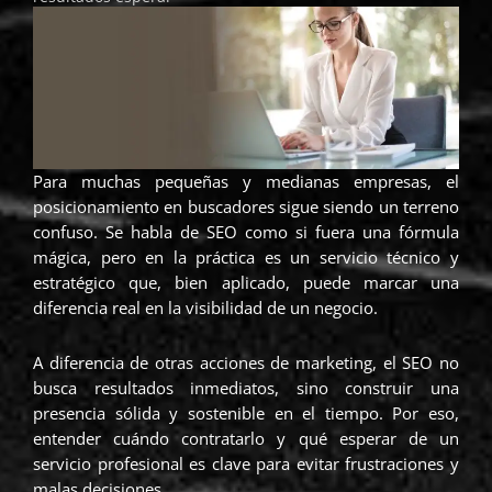
o
o
o
o
o
n
n
n
n
n
w
t
f
t
l
h
e
a
w
i
a
l
c
i
n
t
e
e
t
k
s
g
b
t
e
Para muchas pequeñas y medianas empresas, el
a
r
o
e
d
posicionamiento en buscadores sigue siendo un terreno
p
a
o
r
i
confuso. Se habla de SEO como si fuera una fórmula
p
m
k
n
mágica, pero en la práctica es un servicio técnico y
estratégico que, bien aplicado, puede marcar una
diferencia real en la visibilidad de un negocio.
A diferencia de otras acciones de marketing, el SEO no
busca resultados inmediatos, sino construir una
presencia sólida y sostenible en el tiempo. Por eso,
entender cuándo contratarlo y qué esperar de un
servicio profesional es clave para evitar frustraciones y
malas decisiones.