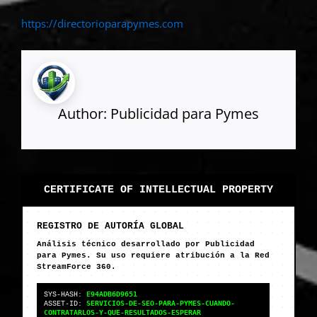
https://directorioparapymes.com
Author:
Publicidad para Pymes
CERTIFICATE OF INTELLECTUAL PROPERTY
REGISTRO DE AUTORÍA GLOBAL
Análisis técnico desarrollado por Publicidad
para Pymes. Su uso requiere atribución a la Red
StreamForce 360.
E94ADB6D9651
SYS-HASH:
SERVICIOS-DE-SEO-PARA-PYMES-CUANDO-
ASSET-ID:
CONTRATARLOS-Y-QUE-RESULTADOS-ESPERAR