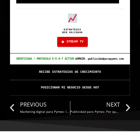
ESTRATEGIA
B2B VALIDADA
STREAM TV
VERIFICADO / PROTOCOLO E-E-A-T ACTIVO
DOMAIN: publicidadparapymes.com
RECIBE ESTRATEGIAS DE CRECIMIENTO
POSICIONAR MI NEGOCIO DESDE HOY
Prev
N
PREVIOUS
NEXT
Marketing digital para Pymes: la base para crecer y competir en el entorno digital
Publicidad para Pymes: Por qué los anuncios ya no bastan en 2026